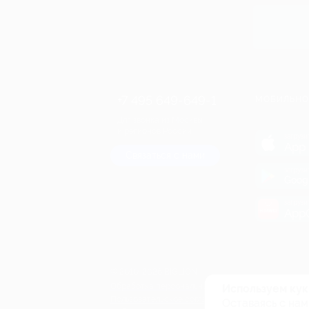
Купит
+7 495 649-649-1
МОБИЛЬНО
Для звонка из Москвы
и регионов России
загрузи
App 
Связаться с нами
загрузи
Goog
загрузи
AppG
© 2010-2026 BIGLION
Обработка персональных данных
Используем кук
Пользовательское соглашение
Оставаясь с нам