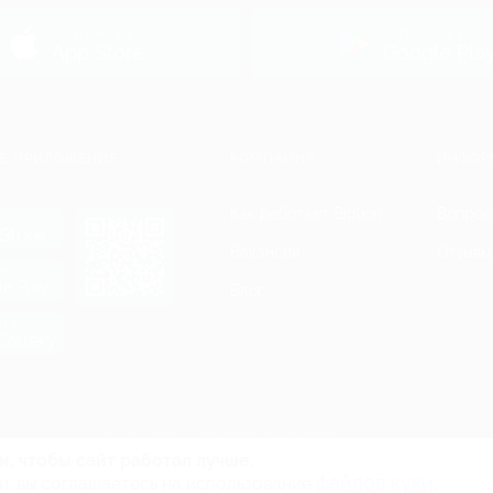
ь
загрузить в
загрузить в
App Store
Google Pla
Е ПРИЛОЖЕНИЕ
КОМПАНИЯ
ИНФОР
Как работает Biglion
Вопрос
ть в
Store
Вакансии
Отзывы
ть в
le Play
Блог
ть в
allery
Гарантия, поддержка
24 часа и возврат средств
и, чтобы сайт работал лучше.
файлов куки.
и, вы соглашаетесь на использование