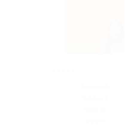
★
★
★
★
★
Все купоны (4)
Промокод (4)
Скидка (0)
Флаер (0)