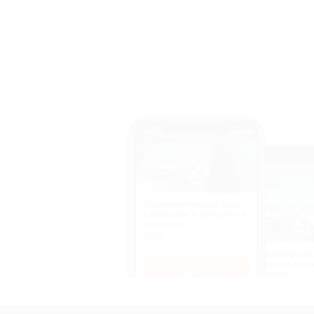
Оздоровительный отдых
c питанием и лечением в
санатории
50%
cкидка
Оздоровительны
питанием и лече
Купить
санатории
50%
cкидка