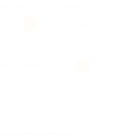
росы и ответы
+7 495 649-649-1
Вход
/
Регистрация
 репетиторами в Skysmart или