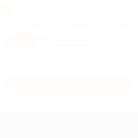
Услуги
Отели
Туры
Промокоды
Кэшбэк
Афиша 
Все скидки
- в мобильном приложении!
Скачать сейчас!
Главная
Отели
Юг России
Ессентуки
Ессентуки
Без сортировки
+7 495 649-649-1
Для звонка из Москвы