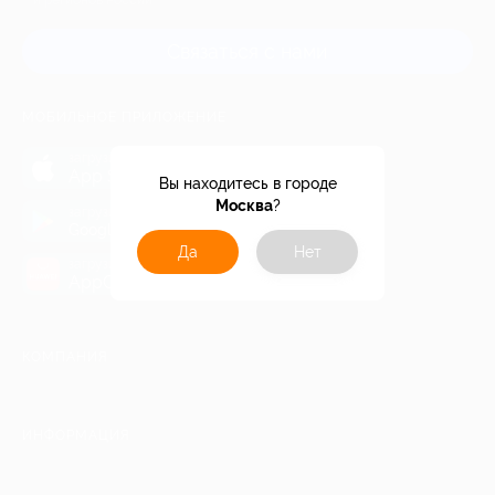
и регионов России
Связаться с нами
МОБИЛЬНОЕ ПРИЛОЖЕНИЕ
загрузить в
App Store
Вы находитесь в городе
Москва
?
загрузить в
Google Play
Да
Нет
загрузить в
AppGallery
КОМПАНИЯ
ИНФОРМАЦИЯ