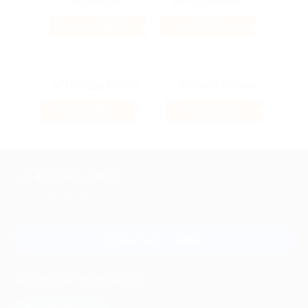
5.12%
7.2%
Кэшбэк
Кэшбэк
4.47%
7.2%
Кэшбэк
Кэшбэк
+7 495 649-649-1
Для звонка из Москвы
и регионов России
Связаться с нами
МОБИЛЬНОЕ ПРИЛОЖЕНИЕ
загрузить в