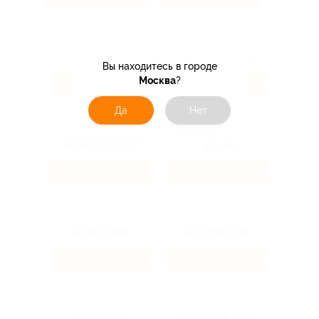
Вы находитесь в городе
Москва
?
5.6%
9.33%
Кэшбэк
Кэшбэк
Да
Нет
3.26%
6.64%
Кэшбэк
Кэшбэк
440 ₽
320 ₽
Кэшбэк
Кэшбэк