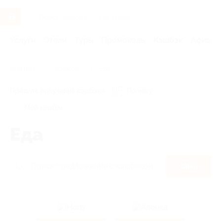
Услуги
Отели
Туры
Промокоды
Кэшбэк
Афиша 
Главная
Кэшбэк
Еда
Правила получения кэшбэка
По чеку
Мой кэшбэк
Еда
Найти