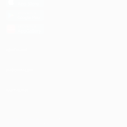
App Store
загрузить в
Google Play
загрузить в
AppGallery
КОМПАНИЯ
ИНФОРМАЦИЯ
ПАРТНЕРАМ
© 2010-2026 BIGLION
Обработка персональных данных
Пользовательское соглашение